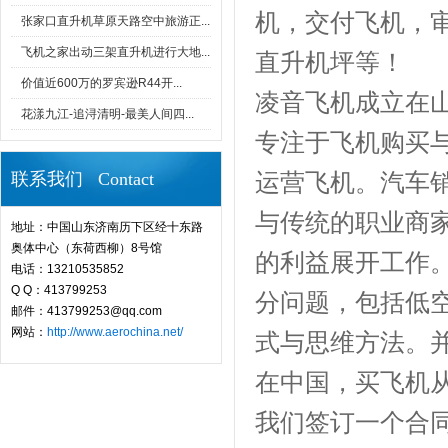
机，交付飞机，
张家口直升机草原天路空中旅游正...
飞机之家出动三架直升机进行大地...
直升机坪等！
价值近600万的罗宾逊R44开...
凌音飞机成立在
花漾九江-追浔清明-最美人间四...
专注于飞机购买
运营飞机。汽车
联系我们 Contact
与传统的职业商
地址：中国山东济南历下区经十东路
奥体中心（东荷西柳）8号馆
的利益展开工作
电话：13210535852
Q Q：413799253
分问题，包括低
邮件：413799253@qq.com
网站：
http://www.aerochina.net/
式与思维方法。
在中国，买飞机
我们签订一个合