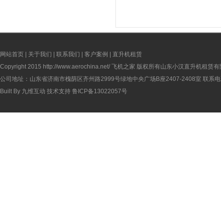
网站首页
|
关于我们
|
联系我们
|
客户案例
|
直升机租赁
Copyright 2015
http://www.aerochina.net/
飞机之家 版权所有山东小汉直升机租赁有
公司地址：山东省济南市槐荫区齐州路2999号绿地中央广场B座2407-2408室 联系电话：
Built By
九维互动
技术支持
鲁ICP备13022057号