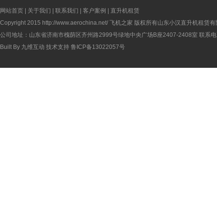
网站首页
|
关于我们
|
联系我们
|
客户案例
|
直升机租赁
Copyright 2015
http://www.aerochina.net/
飞机之家 版权所有山东小汉直升机租赁有
公司地址：山东省济南市槐荫区齐州路2999号绿地中央广场B座2407-2408室 联系电话：
Built By
九维互动
技术支持
鲁ICP备13022057号