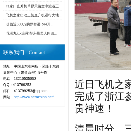
张家口直升机草原天路空中旅游正...
飞机之家出动三架直升机进行大地...
价值近600万的罗宾逊R44开...
花漾九江-追浔清明-最美人间四...
联系我们 Contact
地址：中国山东济南历下区经十东路
奥体中心（东荷西柳）8号馆
电话：13210535852
近日飞机之
Q Q：413799253
邮件：413799253@qq.com
完成了浙江
网站：
http://www.aerochina.net/
贵神速！
清晨时分，