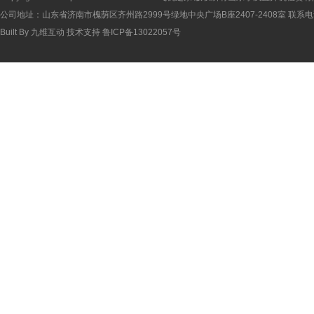
公司地址：山东省济南市槐荫区齐州路2999号绿地中央广场B座2407-2408室 联系电话：
Built By
九维互动
技术支持
鲁ICP备13022057号