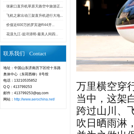
张家口直升机草原天路空中旅游正...
飞机之家出动三架直升机进行大地...
价值近600万的罗宾逊R44开...
花漾九江-追浔清明-最美人间四...
联系我们 Contact
地址：中国山东济南历下区经十东路
奥体中心（东荷西柳）8号馆
电话：13210535852
万里横空穿
Q Q：413799253
邮件：413799253@qq.com
当中，这架
网站：
http://www.aerochina.net/
跨过山川、
吹日晒雨淋